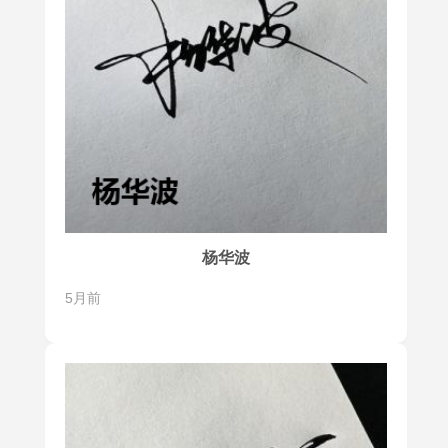
杨华波
5月前