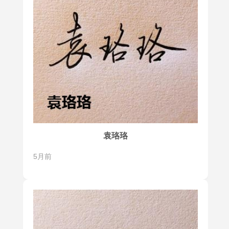
袁珞珞
5月前