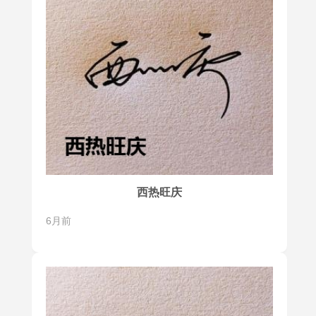
西热旺庆
6月前