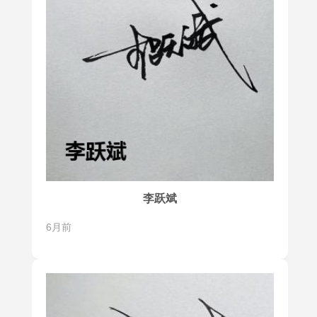
李跃斌
6月前