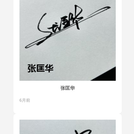
张匡华
6月前