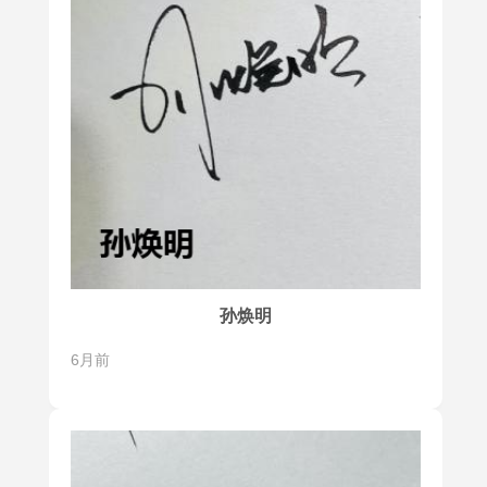
孙焕明
6月前