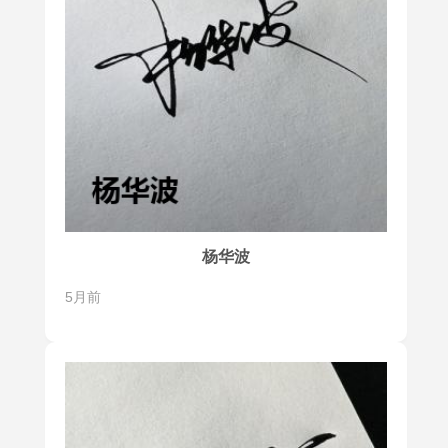
杨华波
5月前