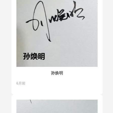
孙焕明
6月前