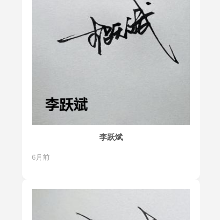
李跃斌
6月前