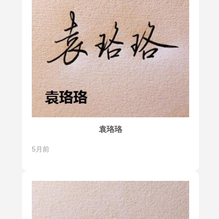
袁珞珞
5月前