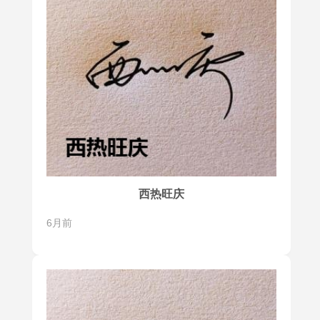
西热旺庆
6月前