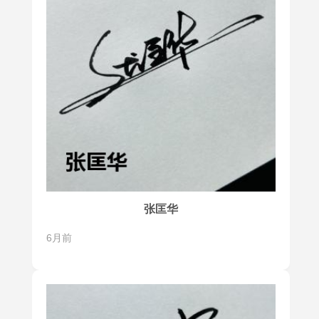
张匡华
6月前