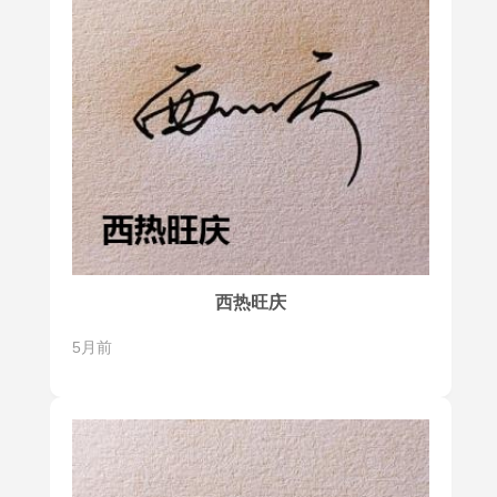
西热旺庆
5月前