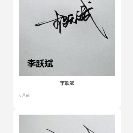
李跃斌
6月前