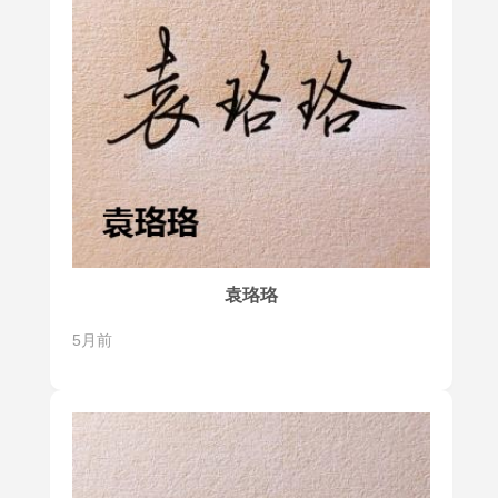
袁珞珞
5月前