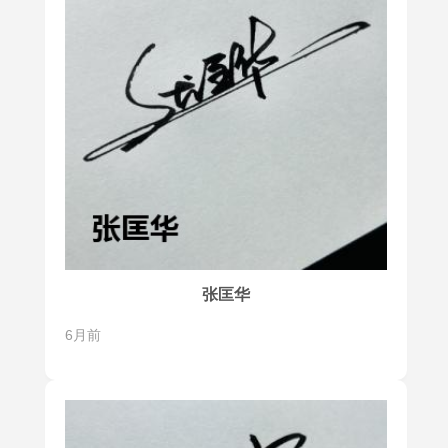
张匡华
6月前