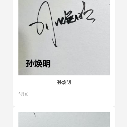
孙焕明
6月前