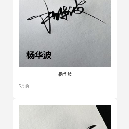
杨华波
5月前