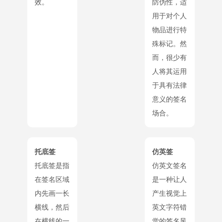
效。
防伪性，适
用于对个人
物品进行特
殊标记。然
而，很少有
人将其运用
于具有法律
意义的签名
场合。
托底签
仿英签
托底签是指
仿英文签名
在签名区域
是一种让人
内先画一长
产生视觉上
横线，然后
英文字符错
在横线的一
觉的签名风