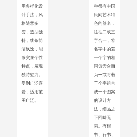
用多样化设
种很有中国
计手法，风
民间艺术特
格随意多
色的签名，
变，造型独
往往二或三
特，线条简
字合一，将
洁飘逸，能
名字中的若
够突显个性
干个字的相
特点，展现
同偏旁合而
独特魅力。
为一或将若
受到广泛喜
干个字组合
爱，适用范
成一个图案
围广泛。
的设计方
法，细品之
下回味无
穷。有楷
书、行书、