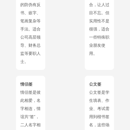
的防伪有反
合，让人过
书、嵌字、
目不忘。但
笔画复杂等
实用性不是
手法。适合
很强，适合
公司高层领
一些特殊职
导、财务总
业朋友使
监等要职人
用。
士。
情侣签
公文签
情侣签是彼
公文签是学
此相爱，名
生填表、作
字相连，情
业、考试需
谊共“签”，
用到楷书签
二人名字相
名，这些场