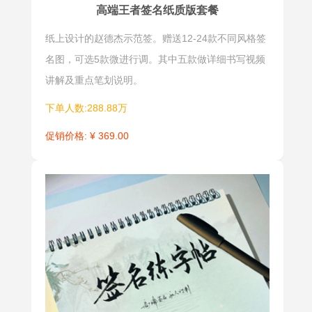
高端王者签名纸质版套餐
纸上设计的赵德杰示范签。赠送12-24款不同风格签
名图，可选5款微进行调。其中五款做详细书写视频
讲解及重点笔划说明。
下单人数:288.88万
促销价格: ¥ 369.00