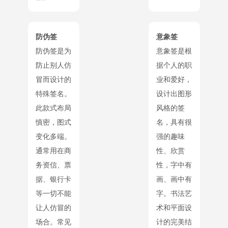
防伪签
意象签
防伪签是为
意象签是根
防止别人仿
据个人的职
冒而设计的
业和爱好，
特殊签名。
设计出图形
此款式布局
风格的签
慎密，图式
名，具有很
变化多端。
强的趣味
通常用在商
性、欣赏
务资信、票
性，字中有
据、银行卡
画、画中有
等一切不能
字。书法艺
让人仿冒的
术和平面设
场合。常见
计的完美结