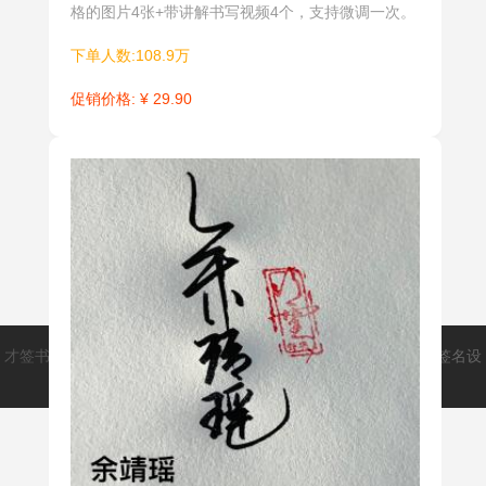
格的图片4张+带讲解书写视频4个，支持微调一次。
下单人数:108.9万
促销价格: ¥ 29.90
才签书画类文创平台(caiqm.cn)
爱手写(aishouxie.cn)
致力于打造签名设
计师和用户之间的桥梁，解决大家的签名问题。