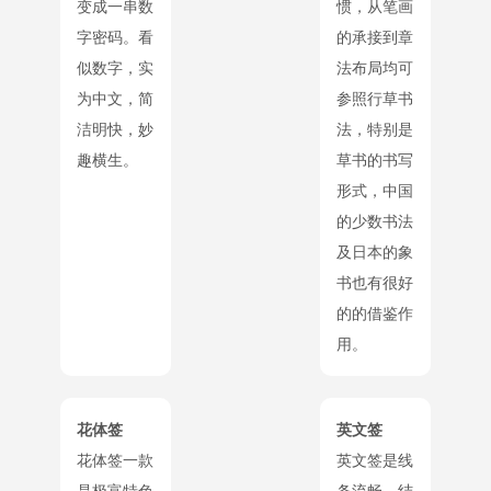
变成一串数
惯，从笔画
字密码。看
的承接到章
似数字，实
法布局均可
为中文，简
参照行草书
洁明快，妙
法，特别是
趣横生。
草书的书写
形式，中国
的少数书法
及日本的象
书也有很好
的的借鉴作
用。
花体签
英文签
花体签一款
英文签是线