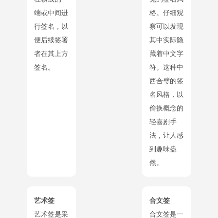
端或中间进
格。仔细观
行签名，以
察可以发现
便后续签署
其中实际隐
者在其上方
藏着中文字
签名。
符。这种中
西合璧的签
名风格，以
偷换概念的
轻喜剧手
法，让人感
到趣味盎
然。
艺术签
合文签
艺术签是采
合文签是一