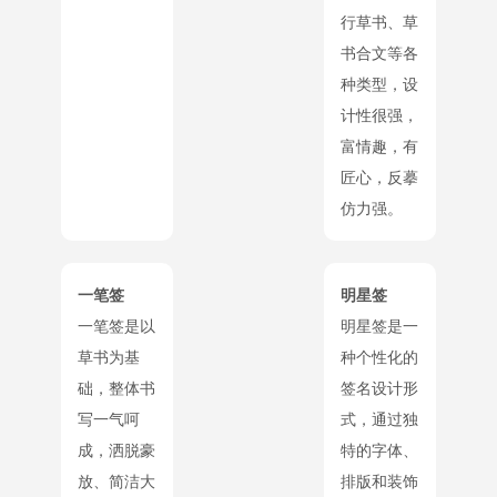
行草书、草
书合文等各
种类型，设
计性很强，
富情趣，有
匠心，反摹
仿力强。
一笔签
明星签
一笔签是以
明星签是一
草书为基
种个性化的
础，整体书
签名设计形
写一气呵
式，通过独
成，洒脱豪
特的字体、
放、简洁大
排版和装饰