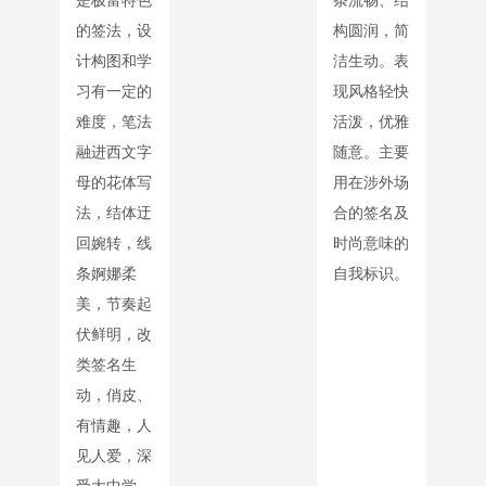
是极富特色
条流畅、结
的签法，设
构圆润，简
计构图和学
洁生动。表
习有一定的
现风格轻快
难度，笔法
活泼，优雅
融进西文字
随意。主要
母的花体写
用在涉外场
法，结体迂
合的签名及
回婉转，线
时尚意味的
条婀娜柔
自我标识。
美，节奏起
伏鲜明，改
类签名生
动，俏皮、
有情趣，人
见人爱，深