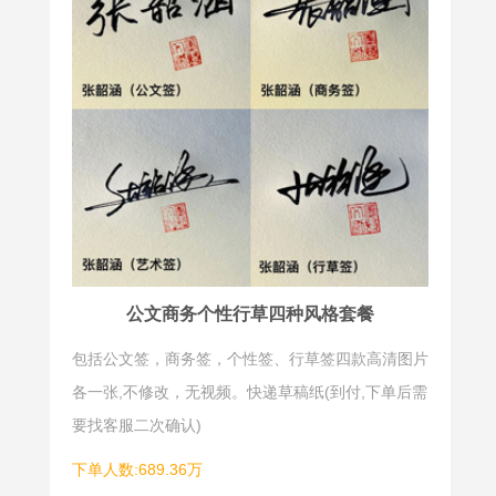
公文商务个性行草四种风格套餐
包括公文签，商务签，个性签、行草签四款高清图片
各一张,不修改，无视频。快递草稿纸(到付,下单后需
要找客服二次确认)
下单人数:689.36万