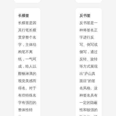
长横签
反书签
长横签是因
反书签是一
其行笔长横
种将签名正
贯穿整个名
字进行反
字，主体结
写、倒写或
构笔不离
侧写，通过
纸，一气呵
反转、旋转
成，给人以
等方式展现
酣畅淋漓的
出“庐山真
视觉美感而
面目”的签
得名。对于
名风格。这
有些特殊名
种签名具有
字有强烈的
一定的隐蔽
整体性特
性和较强的