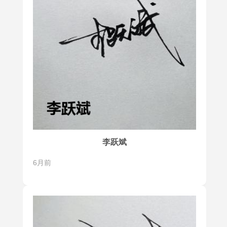
李跃斌
6月前