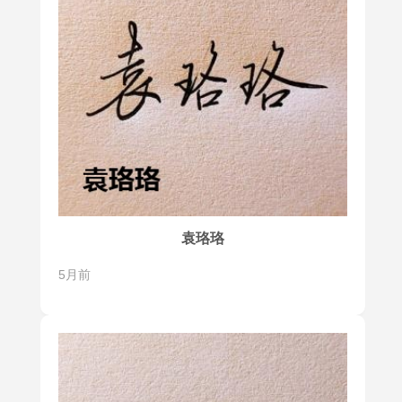
袁珞珞
5月前