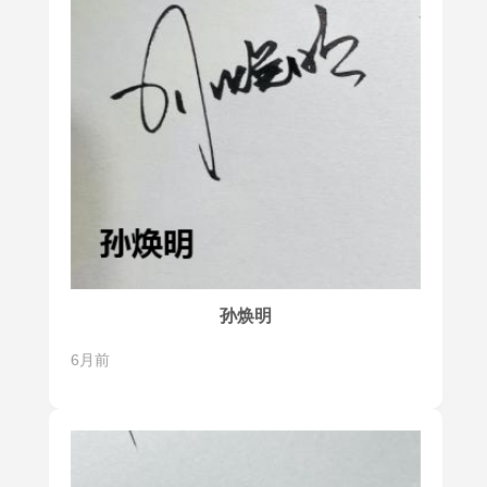
孙焕明
6月前