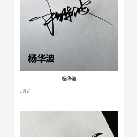
杨华波
5月前