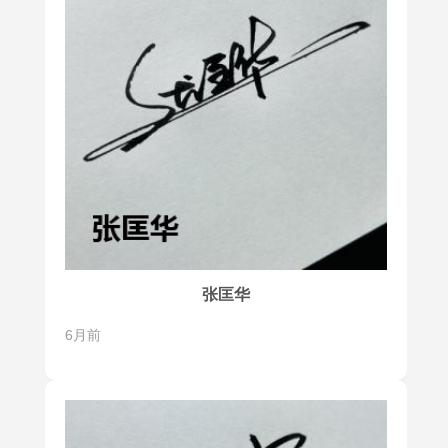
张匡华
6月前