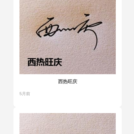
西热旺庆
5月前