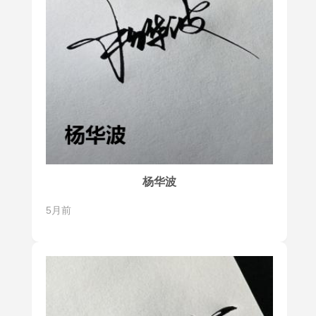
杨华波
5月前