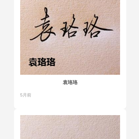
袁珞珞
5月前