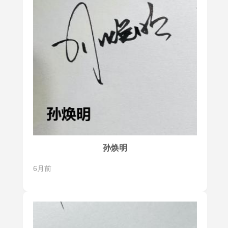
孙焕明
6月前