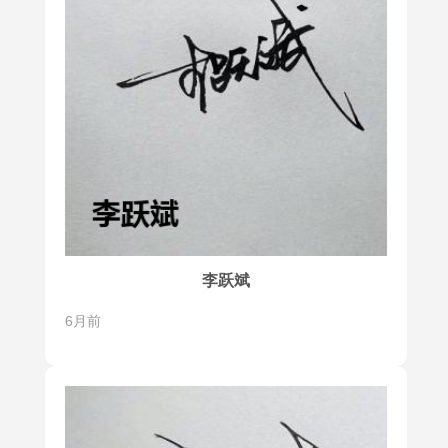
李跃斌
6月前