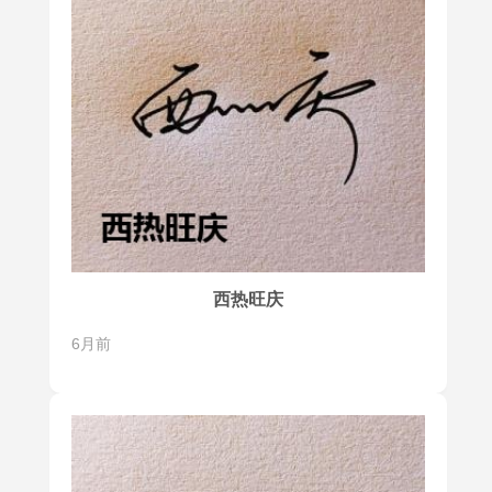
西热旺庆
6月前