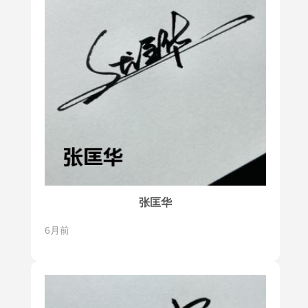
张匡华
6月前