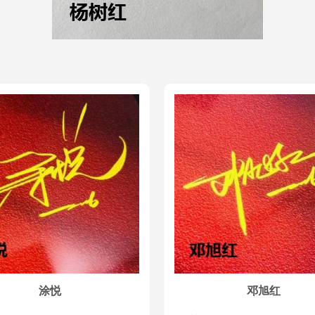
涂悦
邓旭红