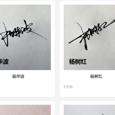
杨华波
杨树红
5月前