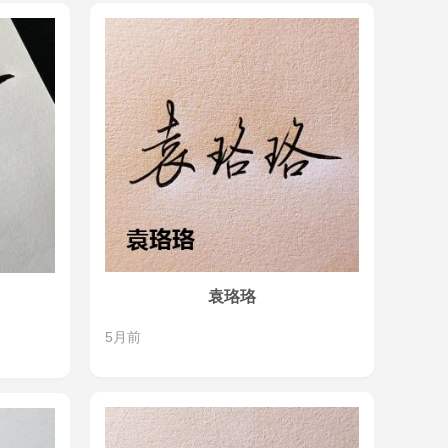
袁珞珞
5月前