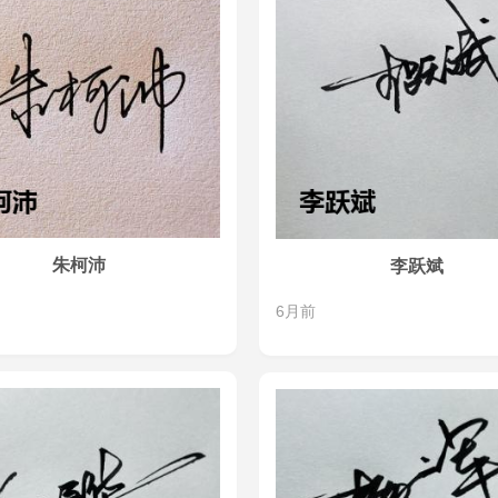
朱柯沛
李跃斌
6月前