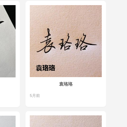
袁珞珞
5月前