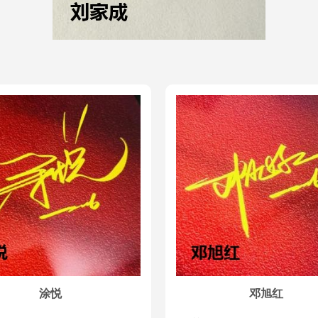
涂悦
邓旭红