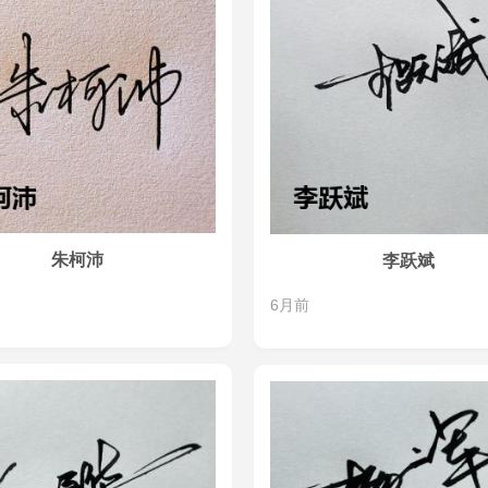
朱柯沛
李跃斌
6月前