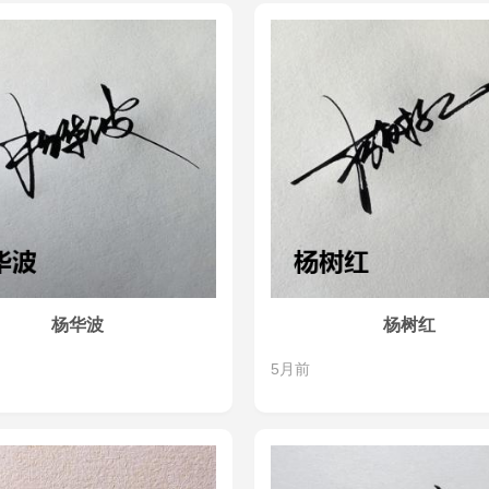
杨华波
杨树红
5月前