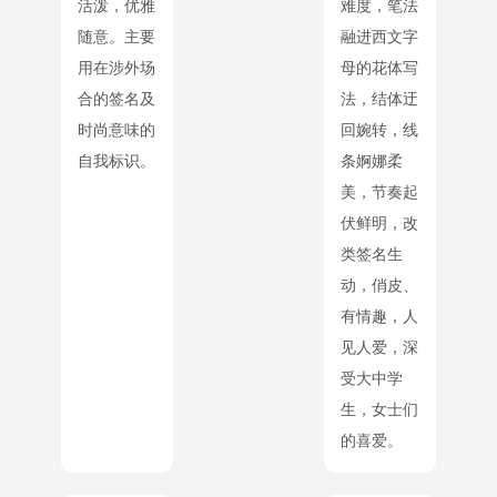
活泼，优雅
难度，笔法
随意。主要
融进西文字
用在涉外场
母的花体写
合的签名及
法，结体迂
时尚意味的
回婉转，线
自我标识。
条婀娜柔
美，节奏起
伏鲜明，改
类签名生
动，俏皮、
有情趣，人
见人爱，深
受大中学
生，女士们
的喜爱。