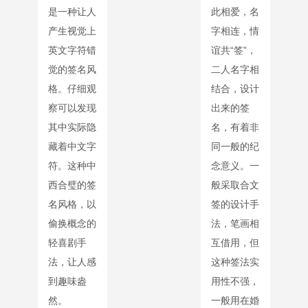
是一种让人
此相爱，名
产生视觉上
字相连，情
英文字符错
谊共“签”，
觉的签名风
二人名字相
格。仔细观
结合，设计
察可以发现
出来的签
其中实际隐
名，有着非
藏着中文字
同一般的纪
符。这种中
念意义。一
西合璧的签
般采取合文
名风格，以
签的设计手
偷换概念的
法，笔画相
轻喜剧手
互借用，但
法，让人感
这种签法实
到趣味盎
用性不强，
然。
一般用在婚