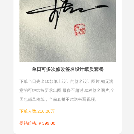
以突出个人
有些特殊名
姓名的重要
字有强烈的
性，让名字
整体性特
更加生动和
效。
有趣，同时
也可以增加
个人品牌的
识别度和专
单日可多次修改签名设计纸质套餐
业感。明星
下单当日先出10款纸上设计的签名设计图片,如无满
签设计灵活
意的可继续按要求出图,最多不超过30种签名图片,全
多样，适用
于各种场
国包邮草稿纸，当前套餐不赠送书写视频。
合，如名
下单人数:216.06万
片、签名文
促销价格: ¥ 399.00
件、社交媒
体等，是一