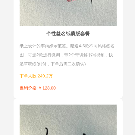
司代表性签
风格的签
名，用于确
名，具有很
认身份和意
强的趣味
愿，体现专
性、欣赏
个性签名纸质版套餐
业性和正式
性，字中有
纸上设计的李雨婷示范签。赠送4-6款不同风格签名
性。
画、画中有
字。书法艺
图，可选2款进行微调，带2个带讲解书写视频，快
术和平面设
递草稿纸(到付，下单后需二次确认)
计的完美结
下单人数:249.2万
合，让人过
促销价格: ¥ 128.00
目不忘。但
实用性不是
很强，适合
一些特殊职
业朋友使
用。