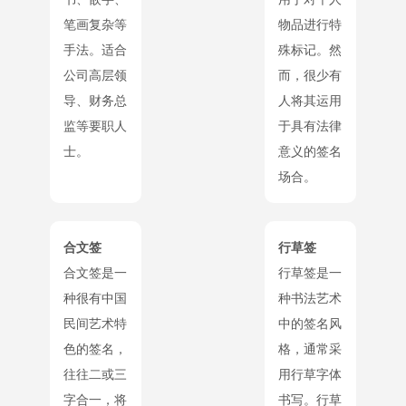
笔画复杂等
物品进行特
手法。适合
殊标记。然
公司高层领
而，很少有
导、财务总
人将其运用
监等要职人
于具有法律
士。
意义的签名
场合。
合文签
行草签
合文签是一
行草签是一
种很有中国
种书法艺术
民间艺术特
中的签名风
色的签名，
格，通常采
往往二或三
用行草字体
字合一，将
书写。行草