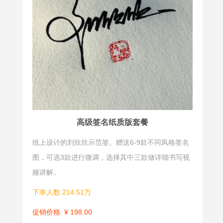
竖式签
书法签
竖式签是这
书法签是一
种签名形势
种独特的签
源于中国传
名形式，融
统书写习
合了书法艺
惯，从笔画
术的魅力和
的承接到章
个人的独特
高级签名纸质版套餐
法布局均可
风格，不仅
纸上设计的刘欣欣示范签。赠送6-9款不同风格签名
参照行草书
展现了个人
法，特别是
的品味和气
图，可选3款进行微调，选择其中三款做详细书写视
草书的书写
质，也传达
频讲解。
形式，中国
着对传统文
下单人数:214.51万
的少数书法
化的尊重和
促销价格: ¥ 198.00
及日本的象
热爱。通过