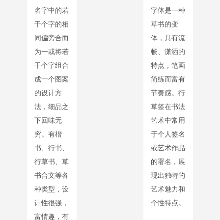
名字中的若
字体是一种
干个字的相
草书的变
同偏旁合而
体，具有流
为一或将若
畅、潇洒的
干个字组合
特点，笔画
成一个图案
简练而富有
的设计方
节奏感。行
法，细品之
草签在书法
下回味无
艺术中常用
穷。有楷
于个人签名
书、行书、
或艺术作品
行草书、草
的署名，展
书合文等各
现出独特的
种类型，设
艺术魅力和
计性很强，
个性特点。
富情趣，有