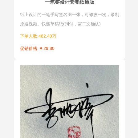
一笔签设计套餐纸质版
纸上设计的一笔手写签名图一张，可修改一次，录制
原速视频。快递草稿纸(到付，需二次确认)
下单人数:482.49万
促销价格: ¥ 29.80
商务签
意象签
商务签名是
意象签是根
用于商务文
据个人的职
件或合同上
业和爱好，
的个人或公
设计出图形