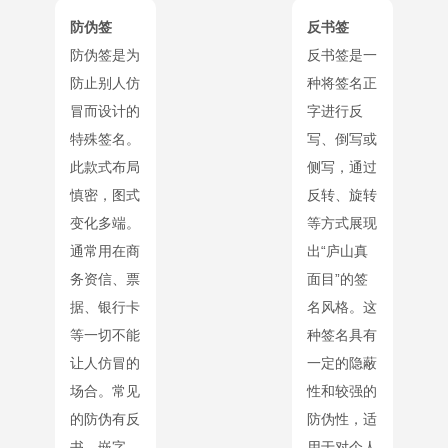
防伪签
反书签
防伪签是为
反书签是一
防止别人仿
种将签名正
冒而设计的
字进行反
特殊签名。
写、倒写或
此款式布局
侧写，通过
慎密，图式
反转、旋转
变化多端。
等方式展现
通常用在商
出“庐山真
务资信、票
面目”的签
据、银行卡
名风格。这
等一切不能
种签名具有
让人仿冒的
一定的隐蔽
场合。常见
性和较强的
的防伪有反
防伪性，适
书、嵌字、
用于对个人