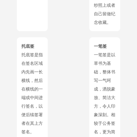
纱照上或者
自己留做纪
念收藏。
托底签
一笔签
托底签是指
一笔签是以
在签名区域
草书为基
内先画一长
础，整体书
横线，然后
写一气呵
在横线的一
成，洒脱豪
端或中间进
放、简洁大
行签名，以
方，令人印
便后续签署
象深刻。相
者在其上方
较于公务签
签名。
名，更为简