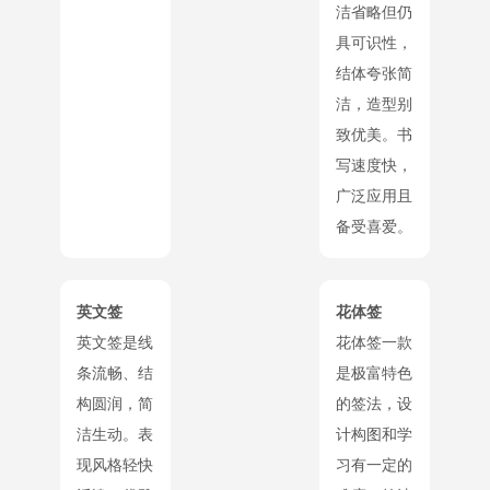
洁省略但仍
具可识性，
结体夸张简
洁，造型别
致优美。书
写速度快，
广泛应用且
备受喜爱。
英文签
花体签
英文签是线
花体签一款
条流畅、结
是极富特色
构圆润，简
的签法，设
洁生动。表
计构图和学
现风格轻快
习有一定的