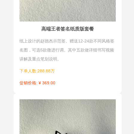
样需要精心
设计（或叫
书写示
范）。
高端王者签名纸质版套餐
纸上设计的赵德杰示范签。赠送12-24款不同风格签
明星签
长横签
名图，可选5款微进行调。其中五款做详细书写视频
明星签是一
长横签是因
讲解及重点笔划说明。
种个性化的
其行笔长横
下单人数:288.88万
签名设计形
贯穿整个名
式，通过独
字，主体结
促销价格: ¥ 369.00
特的字体、
构笔不离
排版和装饰
纸，一气呵
元素，展现
成，给人以
个人的独特
酣畅淋漓的
魅力和个性
视觉美感而
特点。它可
得名。对于