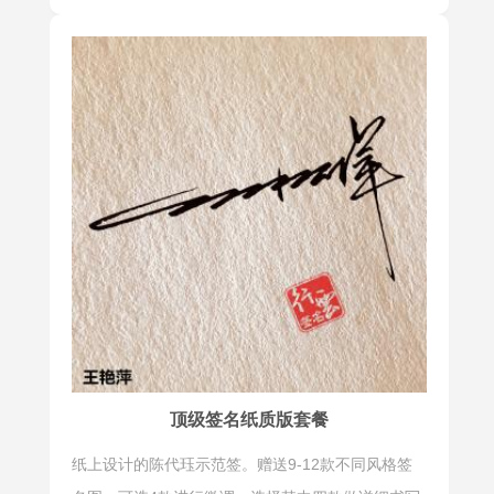
书也有很好
书写书法
的的借鉴作
签，我们可
用。
以感受到汉
字之美，体
会到书法之
道，让签名
不再只是简
单的文字，
而是一种艺
术的表达和
生活的态
度。
顶级签名纸质版套餐
数字签
公文签
纸上设计的陈代珏示范签。赠送9-12款不同风格签
数字签是书
公文签是学