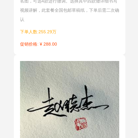
写中巧妙运
生填表、作
名图，可选4款进行微调。选择其中四款做详细书写
用数字写
业、考试需
视频讲解，此套餐全国包邮草稿纸，下单后需二次确
法，使名字
用到楷书签
认
变成一串数
名，这些场
下单人数:255.29万
字密码。看
合的签名都
似数字，实
要求规书写
促销价格: ¥ 288.00
为中文，简
规范，易于
洁明快，妙
识别。同时
趣横生。
字的大小、
方向、长
短、收放的
合理组合是
正书类签名
美观大方的
关键，所以
楷书签名同